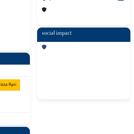
social impact
izza/Apri