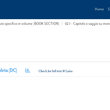
Home
S
buto specifico in volume (BOOK SECTION)
02.1 - Capitolo o saggio su m
leta (DC)