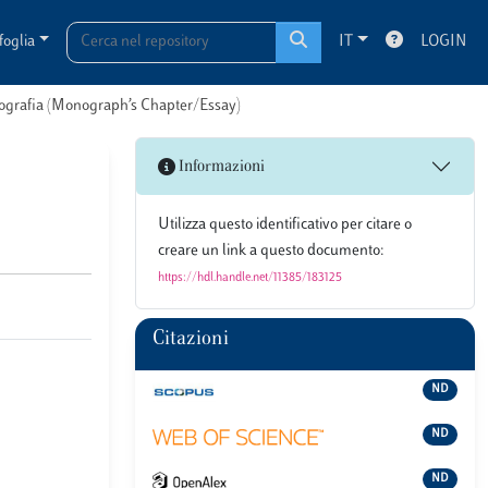
foglia
IT
LOGIN
onografia (Monograph’s Chapter/Essay)
Informazioni
Utilizza questo identificativo per citare o
creare un link a questo documento:
https://hdl.handle.net/11385/183125
Citazioni
ND
ND
ND