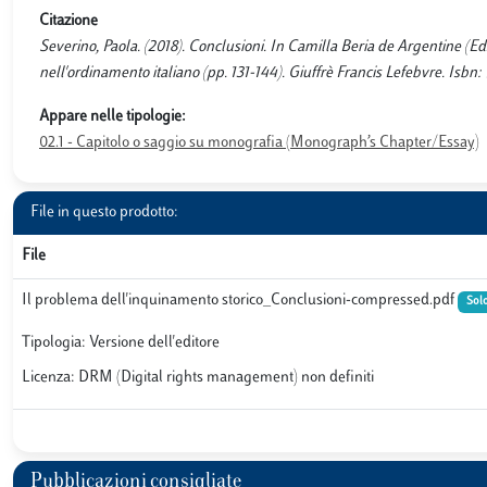
Citazione
Severino, Paola. (2018). Conclusioni. In Camilla Beria de Argentine (Eds.
nell'ordinamento italiano (pp. 131-144). Giuffrè Francis Lefebvre. Isb
Appare nelle tipologie:
02.1 - Capitolo o saggio su monografia (Monograph’s Chapter/Essay)
File in questo prodotto:
File
Il problema dell'inquinamento storico_Conclusioni-compressed.pdf
Solo
Tipologia: Versione dell'editore
Licenza: DRM (Digital rights management) non definiti
Pubblicazioni consigliate