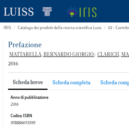
IRIS
Catalogo dei prodotti della ricerca scientifica Luiss
02 - Contri
Prefazione
MATTARELLA, BERNARDO GIORGIO
;
CLARICH, M
2016
Scheda breve
Scheda completa
Scheda comp
Anno di pubblicazione
2016
Codice ISBN
9788866115595