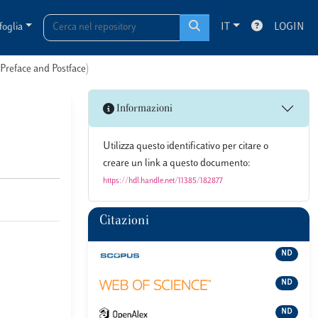
foglia
IT
LOGIN
(Preface and Postface)
Informazioni
Utilizza questo identificativo per citare o
creare un link a questo documento:
https://hdl.handle.net/11385/182877
Citazioni
ND
ND
ND