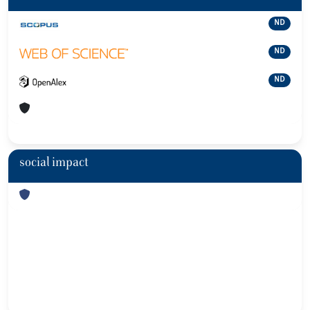
ND
ND
ND
social impact