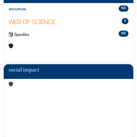
ND
0
ND
social impact