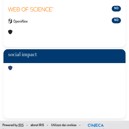
ND
ND
social impact
Powered by
IRIS
-
about IRIS
-
Utilizzo dei cookies
-