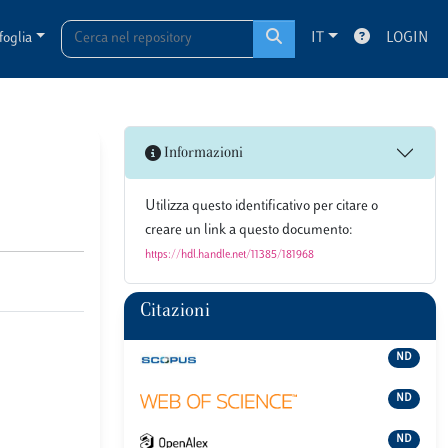
foglia
IT
LOGIN
Informazioni
Utilizza questo identificativo per citare o
creare un link a questo documento:
https://hdl.handle.net/11385/181968
Citazioni
ND
ND
ND