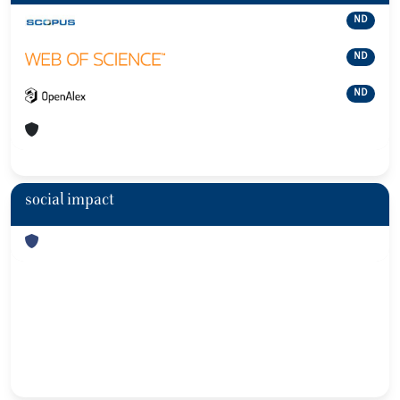
ND
ND
ND
social impact