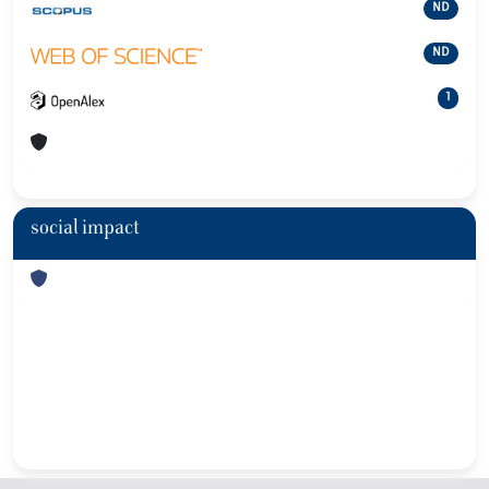
ND
ND
1
social impact