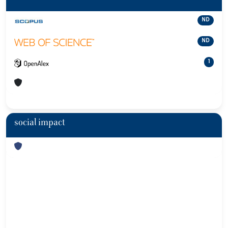
ND
ND
1
social impact