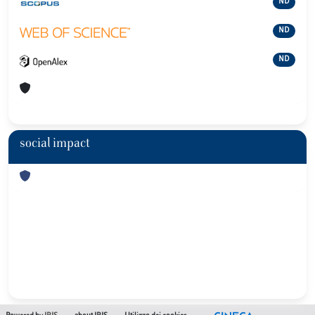
ND
ND
ND
social impact