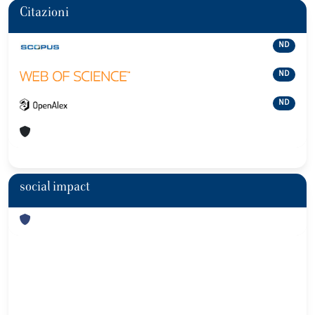
Citazioni
ND
ND
ND
social impact