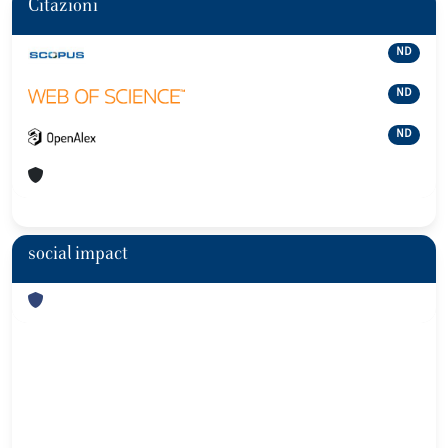
Citazioni
ND
ND
ND
social impact