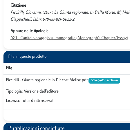
Citazione
Piccirilli, Giovanni. (2017). La Giunta regionale. In Della Morte, M; Melo
Giappichelli. Isbn: 978-88-921-0622-2.
Appare nelle tipologie:
02.1 - Capitolo o saggio su monografia (Monograph’s Chapter/Essay)
File in questo prodotto:
File
Piccirilli - Giunta regionale in Dir cost Molise.pdf
Solo gestori archivio
Tipologia: Versione dell'editore
Licenza: Tutti i diritti riservati
Pubblicazioni consigliate