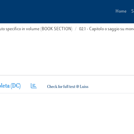
Home
S
buto specifico in volume (BOOK SECTION)
02.1 - Capitolo o saggio su m
leta (DC)