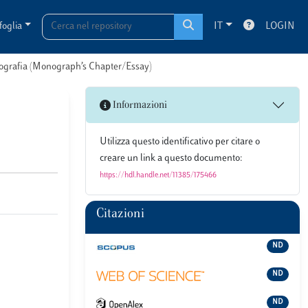
foglia
IT
LOGIN
onografia (Monograph’s Chapter/Essay)
Informazioni
Utilizza questo identificativo per citare o
creare un link a questo documento:
https://hdl.handle.net/11385/175466
Citazioni
ND
ND
ND