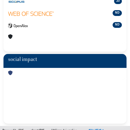
20
ND
ND
social impact