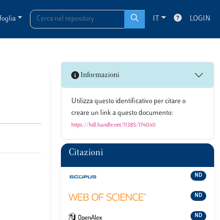
foglia
IT
LOGIN
Informazioni
Utilizza questo identificativo per citare o
creare un link a questo documento:
https://hdl.handle.net/11385/174040
Citazioni
ND
ND
ND