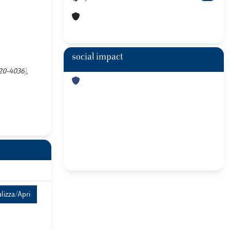
social impact
120-4036),
lizza/Apri