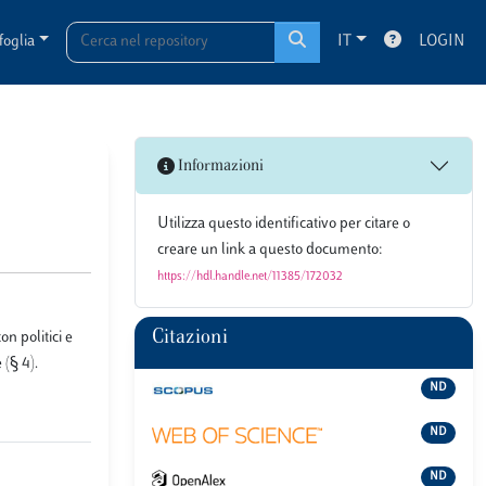
foglia
IT
LOGIN
Informazioni
Utilizza questo identificativo per citare o
creare un link a questo documento:
https://hdl.handle.net/11385/172032
Citazioni
on politici e
 (§ 4).
ND
ND
ND