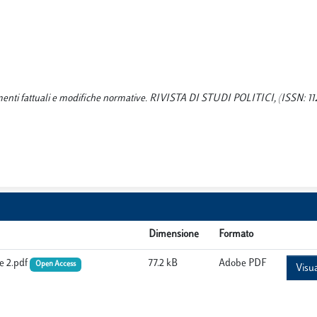
tamenti fattuali e modifiche normative. RIVISTA DI STUDI POLITICI, (ISSN: 1
Dimensione
Formato
e 2.pdf
77.2 kB
Adobe PDF
Open Access
Visua