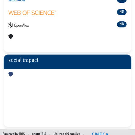
ND
ND
social impact
Powered by
IRIS
-
about IRIS
-
Utilizzo dei cookies
-