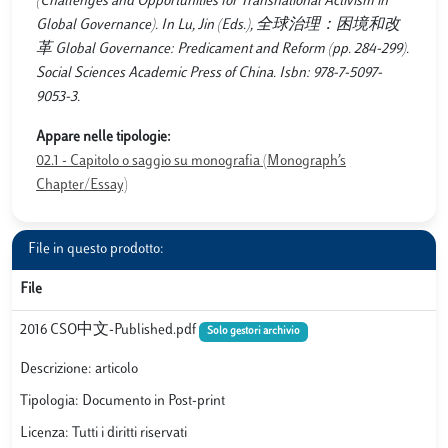
(Challenges and Opportunities for Transnational Activism in
Global Governance). In Lu, Jin (Eds.), 全球治理：困境和改
革 Global Governance: Predicament and Reform (pp. 284-299).
Social Sciences Academic Press of China. Isbn: 978-7-5097-
9053-3.
Appare nelle tipologie:
02.1 - Capitolo o saggio su monografia (Monograph’s
Chapter/Essay)
File in questo prodotto:
File
2016 CSO中文-Published.pdf
Solo gestori archivio
Descrizione: articolo
Tipologia: Documento in Post-print
Licenza: Tutti i diritti riservati