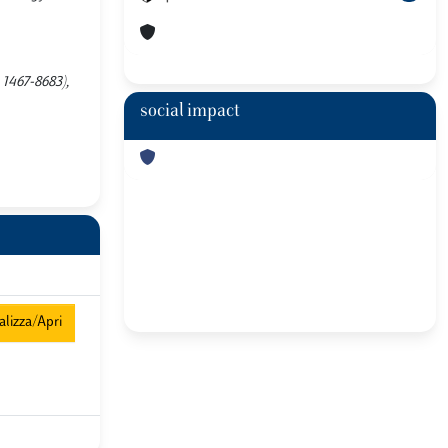
1467-8683),
social impact
lizza/Apri