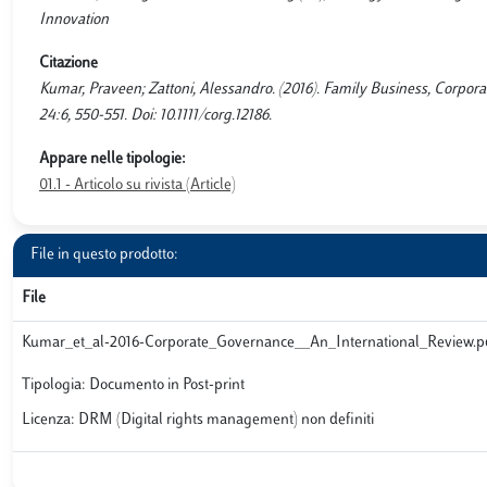
Innovation
Citazione
Kumar, Praveen; Zattoni, Alessandro. (2016). Family Business, Co
24:6, 550-551. Doi: 10.1111/corg.12186.
Appare nelle tipologie:
01.1 - Articolo su rivista (Article)
File in questo prodotto:
File
Kumar_et_al-2016-Corporate_Governance__An_International_Review.p
Tipologia: Documento in Post-print
Licenza: DRM (Digital rights management) non definiti