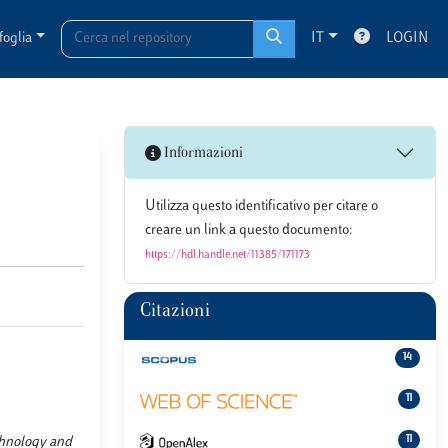
foglia
IT
LOGIN
Informazioni
Utilizza questo identificativo per citare o
creare un link a questo documento:
https://hdl.handle.net/11385/171173
Citazioni
14
11
11
chnology and