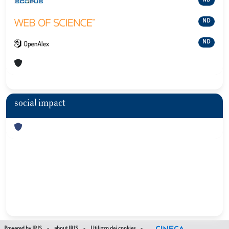
ND
ND
ND
social impact
Powered by
IRIS
-
about IRIS
-
Utilizzo dei cookies
-