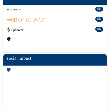
ND
ND
ND
social impact