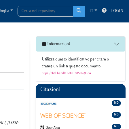
foglia
IT
LOGIN
Informazioni
Utilizza questo identificativo per citare o
creare un link a questo documento:
https://hdl.handle.net/11385/169364
Citazioni
ND
ND
LI, (ISSN:
ND