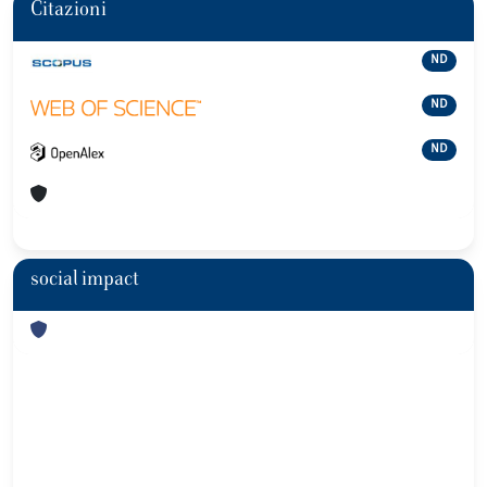
Citazioni
ND
ND
ND
social impact