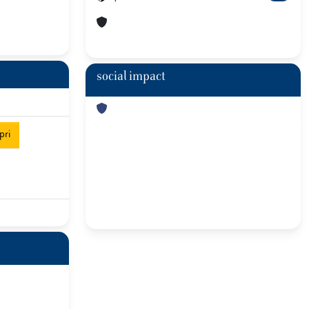
social impact
pri