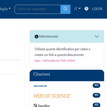
foglia
IT
LOGIN
Informazioni
Utilizza questo identificativo per citare o
creare un link a questo documento:
https://hdl.handle.net/11385/167844
Citazioni
ND
ND
ND