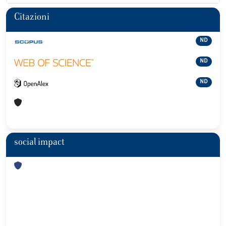
Citazioni
ND
ND
ND
social impact