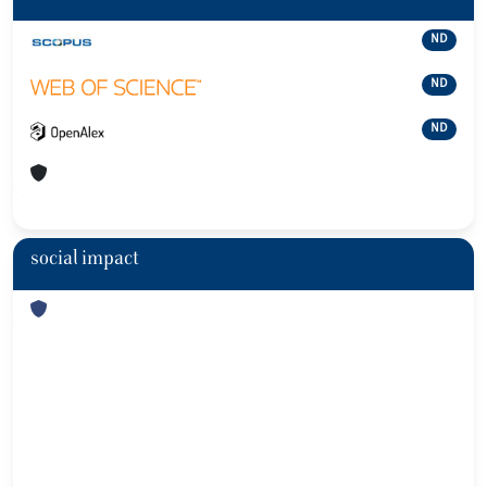
ND
ND
ND
social impact