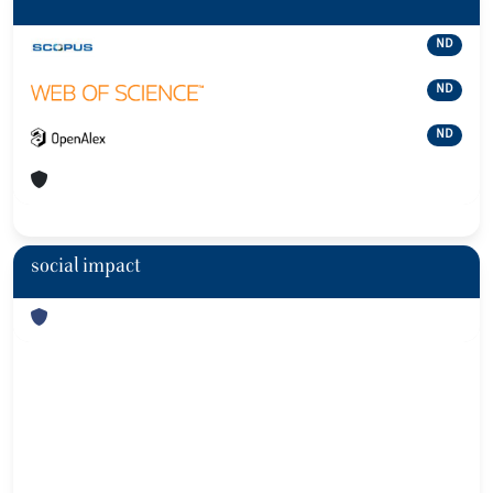
ND
ND
ND
social impact