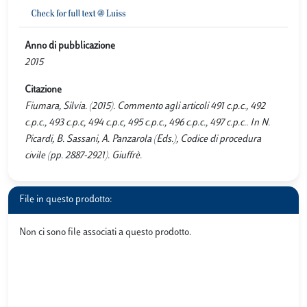
Anno di pubblicazione
2015
Citazione
Fiumara, Silvia. (2015). Commento agli articoli 491 c.p.c., 492
c.p.c., 493 c.p.c, 494 c.p.c, 495 c.p.c., 496 c.p.c., 497 c.p.c.. In N.
Picardi, B. Sassani, A. Panzarola (Eds.), Codice di procedura
civile (pp. 2887-2921). Giuffrè.
File in questo prodotto:
Non ci sono file associati a questo prodotto.