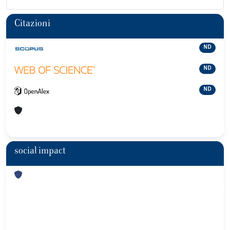
Citazioni
ND
ND
ND
social impact