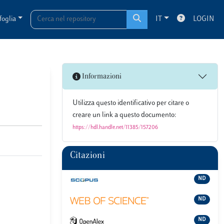
foglia
IT
LOGIN
Informazioni
Utilizza questo identificativo per citare o
creare un link a questo documento:
https://hdl.handle.net/11385/157206
Citazioni
ND
ND
ND