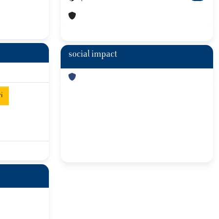
social impact
i