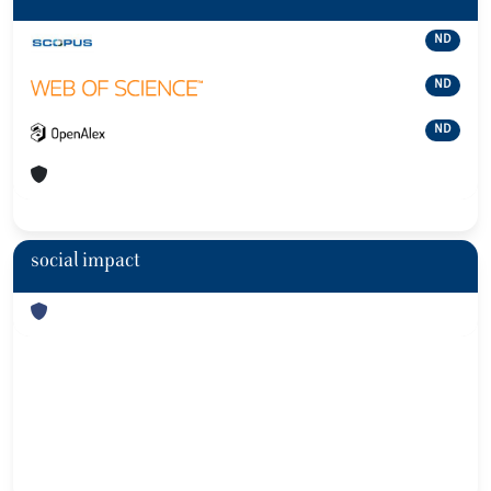
ND
ND
ND
social impact