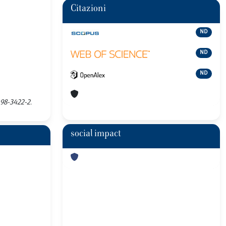
Citazioni
ND
ND
ND
498-3422-2.
social impact