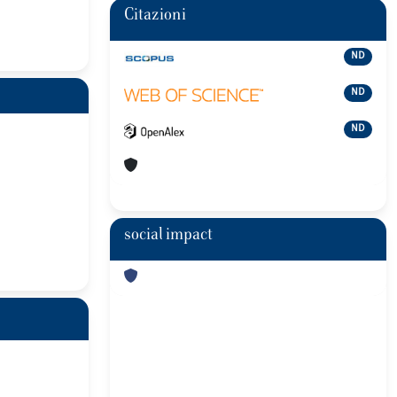
Citazioni
ND
ND
ND
social impact