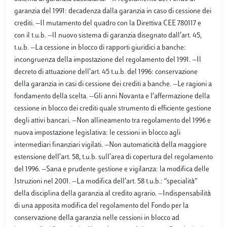
garanzia del 1991: decadenza dalla garanzia in caso di cessione dei
crediti. —Il mutamento del quadro con la Direttiva CEE 780117 e
con il t.u.b. —lI nuovo sistema di garanzia disegnato dall’art. 45,
t.u.b. —La cessione in blocco di rapporti giuridici a banche:
incongruenza della impostazione del regolamento del 1991. —Il
decreto di attuazione dell’art. 45 t.u.b. del 1996: conservazione
della garanzia in casi di cessione dei crediti a banche. —Le ragioni a
fondamento della scelta. —Gli anni Novanta e l’affermazione della
cessione in blocco dei crediti quale strumento di efficiente gestione
degli attivi bancari. —Non allineamento tra regolamento del 1996 e
nuova impostazione legislativa: le cessioni in blocco agli
intermediari finanziari vigilati. —Non automaticità della maggiore
estensione dell’art. 58, t.u.b. sull’area di copertura del regolamento
del 1996. —Sana e prudente gestione e vigilanza: la modifica delle
Istruzioni nel 2001. —La modifica dell’art. 58 t.u.b.: “specialità”
della disciplina della garanzia al credito agrario. —Indispensabilità
di una apposita modifica del regolamento del Fondo per la
conservazione della garanzia nelle cessioni in blocco ad