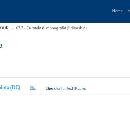
Home
S
(BOOK)
03.2 - Curatela di monografia (Editorship)
a
leta (DC)