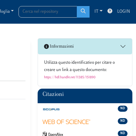
foglia
IT
LOGIN
Informazioni
Utilizza questo identificativo per citare o
creare un link a questo documento:
https://hdl.handle.net/11385/151890
Citazioni
ND
ND
ND