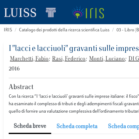
IRIS
Catalogo dei prodotti della ricerca scientifica Luiss
03 - Libro 
I "lacci e lacciuoli" gravanti sulle imprese
Marchetti, Fabio
;
Rasi, Federico
;
Monti, Luciano
;
DI 
2016
Abstract
Con la ricerca “I ‘lacci e lacciuoli’ gravanti sulle imprese italiane: il fi
ha esaminato il complesso di tributi e degli adempimenti fiscali gravanti
quello di fornire una valutazione complessiva dell’ordinamento tributario 
Scheda breve
Scheda completa
Scheda comp