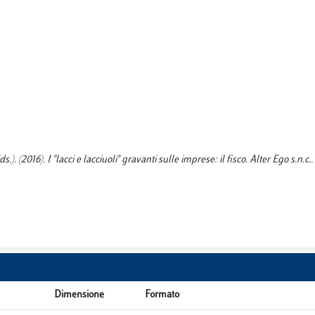
. (2016). I "lacci e lacciuoli" gravanti sulle imprese: il fisco. Alter Ego s.n.c..
Dimensione
Formato