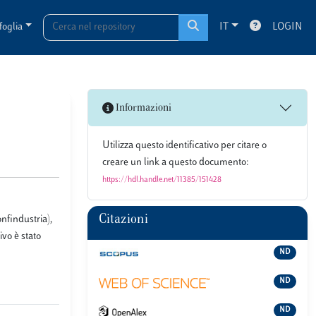
foglia
IT
LOGIN
Informazioni
Utilizza questo identificativo per citare o
creare un link a questo documento:
https://hdl.handle.net/11385/151428
Citazioni
onfindustria),
ivo è stato
ND
ND
ND