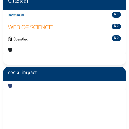
Citazioni
ND
ND
ND
social impact