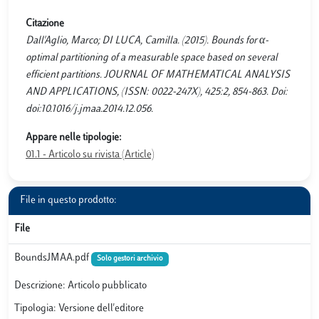
Citazione
Dall'Aglio, Marco; DI LUCA, Camilla. (2015). Bounds for α-
optimal partitioning of a measurable space based on several
efficient partitions. JOURNAL OF MATHEMATICAL ANALYSIS
AND APPLICATIONS, (ISSN: 0022-247X), 425:2, 854-863. Doi:
doi:10.1016/j.jmaa.2014.12.056.
Appare nelle tipologie:
01.1 - Articolo su rivista (Article)
File in questo prodotto:
File
BoundsJMAA.pdf
Solo gestori archivio
Descrizione: Articolo pubblicato
Tipologia: Versione dell'editore