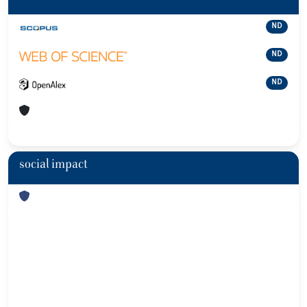
ND
ND
ND
social impact