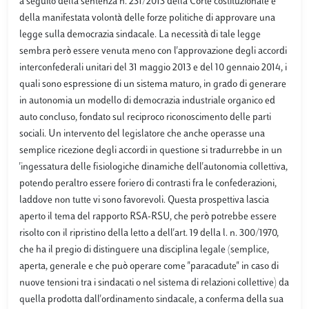
a seguito della sentenza n. 231/2013 della Corte costituzionale e
della manifestata volontà delle forze politiche di approvare una
legge sulla democrazia sindacale. La necessità di tale legge
sembra però essere venuta meno con l'approvazione degli accordi
interconfederali unitari del 31 maggio 2013 e del 10 gennaio 2014, i
quali sono espressione di un sistema maturo, in grado di generare
in autonomia un modello di democrazia industriale organico ed
auto concluso, fondato sul reciproco riconoscimento delle parti
sociali. Un intervento del legislatore che anche operasse una
semplice ricezione degli accordi in questione si tradurrebbe in un
'ingessatura delle fisiologiche dinamiche dell'autonomia collettiva,
potendo peraltro essere foriero di contrasti fra le confederazioni,
laddove non tutte vi sono favorevoli. Questa prospettiva lascia
aperto il tema del rapporto RSA-RSU, che però potrebbe essere
risolto con il ripristino della letto a dell'art. 19 della l. n. 300/1970,
che ha il pregio di distinguere una disciplina legale (semplice,
aperta, generale e che può operare come "paracadute" in caso di
nuove tensioni tra i sindacati o nel sistema di relazioni collettive) da
quella prodotta dall'ordinamento sindacale, a conferma della sua