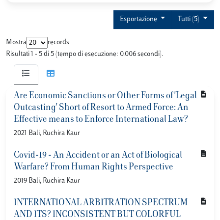
Esportazione
Tutti (5)
Mostra
records
Risultati 1 - 5 di 5 (tempo di esecuzione: 0.006 secondi).
Are Economic Sanctions or Other Forms of 'Legal
Outcasting' Short of Resort to Armed Force: An
Effective means to Enforce International Law?
2021 Bali, Ruchira Kaur
Covid-19 - An Accident or an Act of Biological
Warfare? From Human Rights Perspective
2019 Bali, Ruchira Kaur
INTERNATIONAL ARBITRATION SPECTRUM
AND ITS? INCONSISTENT BUT COLORFUL