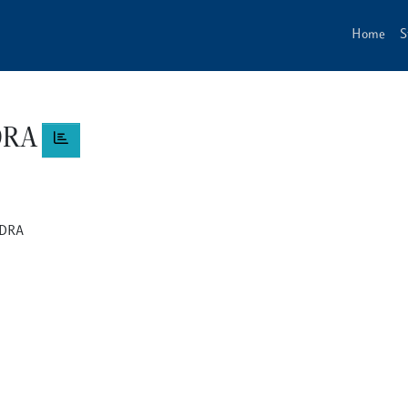
Home
S
DRA
NDRA