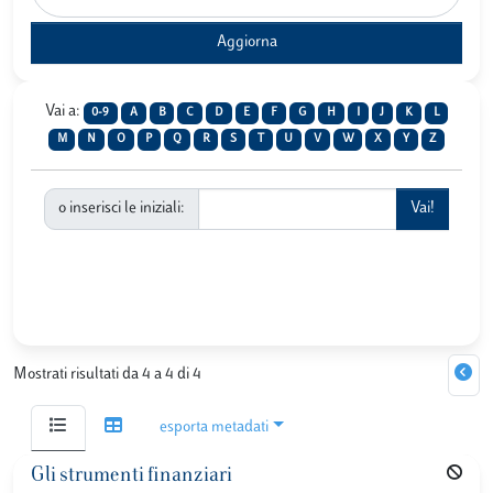
Vai a:
0-9
A
B
C
D
E
F
G
H
I
J
K
L
M
N
O
P
Q
R
S
T
U
V
W
X
Y
Z
o inserisci le iniziali:
Mostrati risultati da 4 a 4 di 4
esporta metadati
Gli strumenti finanziari