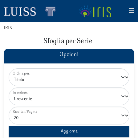
IRIS
Sfoglia per Serie
Opzioni
Ordina per:
In ordine:
Risultati/Pagina