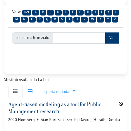
Vai a:
0-9
A
B
C
D
E
F
G
H
I
J
K
L
M
N
O
P
Q
R
S
T
U
V
W
X
Y
Z
o inserisci le iniziali:
Mostrati risultati da 1 a 1 di 1
esporta metadati
Agent-based modeling as a tool for Public
Management research
2020 Homberg, Fabian Kurt Falk; Secchi, Davide; Herath, Dinuka