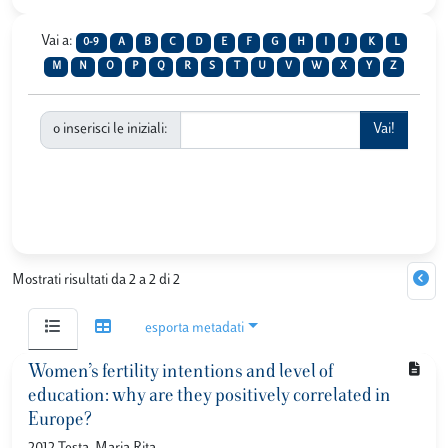
Vai a:
0-9
A
B
C
D
E
F
G
H
I
J
K
L
M
N
O
P
Q
R
S
T
U
V
W
X
Y
Z
o inserisci le iniziali:
Mostrati risultati da 2 a 2 di 2
esporta metadati
Women’s fertility intentions and level of
education: why are they positively correlated in
Europe?