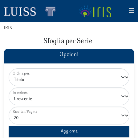
IRIS
Sfoglia per Serie
Opzioni
Ordina per:
In ordine:
Risultati/Pagina