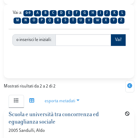
Vai a:
0-9
A
B
C
D
E
F
G
H
I
J
K
L
M
N
O
P
Q
R
S
T
U
V
W
X
Y
Z
o inserisci le iniziali:
Mostrati risultati da 2 a 2 di 2
esporta metadati
Scuola e università tra concorrenza ed
eguaglianza sociale
2005 Sandulli, Aldo