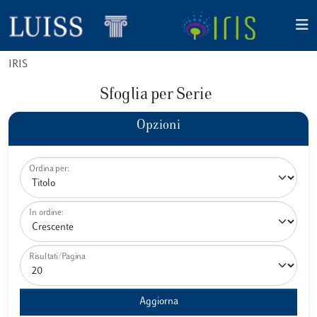
IRIS
Sfoglia per Serie
Opzioni
Ordina per:
In ordine:
Risultati/Pagina