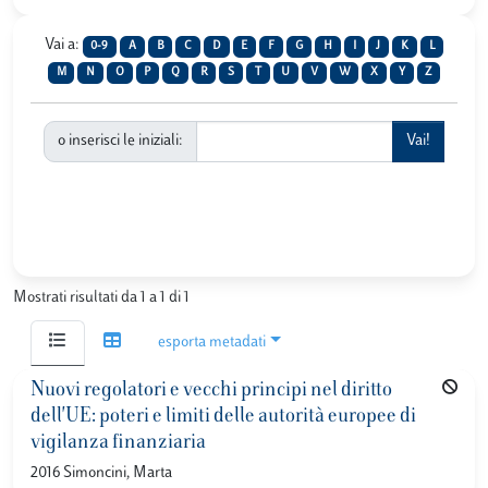
Vai a:
0-9
A
B
C
D
E
F
G
H
I
J
K
L
M
N
O
P
Q
R
S
T
U
V
W
X
Y
Z
o inserisci le iniziali:
Mostrati risultati da 1 a 1 di 1
esporta metadati
Nuovi regolatori e vecchi principi nel diritto
dell'UE: poteri e limiti delle autorità europee di
vigilanza finanziaria
2016 Simoncini, Marta