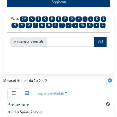
Vai a:
0-9
A
B
C
D
E
F
G
H
I
J
K
L
M
N
O
P
Q
R
S
T
U
V
W
X
Y
Z
o inserisci le iniziali:
Mostrati risultati da 2 a 2 di 2
esporta metadati
Prefazione
2018 La Spina, Antonio