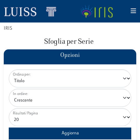
IRIS
Sfoglia per Serie
Opzioni
Ordina per:
In ordine:
Risultati/Pagina