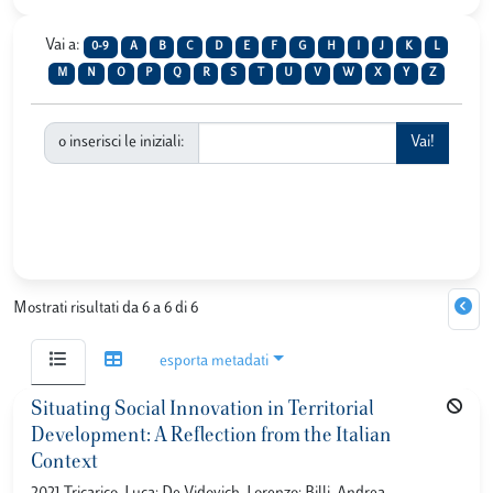
Vai a:
0-9
A
B
C
D
E
F
G
H
I
J
K
L
M
N
O
P
Q
R
S
T
U
V
W
X
Y
Z
o inserisci le iniziali:
Mostrati risultati da 6 a 6 di 6
esporta metadati
Situating Social Innovation in Territorial
Development: A Reflection from the Italian
Context