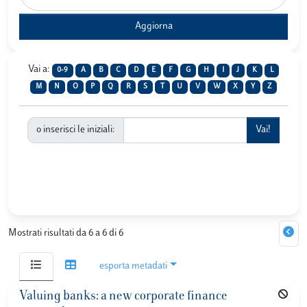
Vai a:
0-9
A
B
C
D
E
F
G
H
I
J
K
L
M
N
O
P
Q
R
S
T
U
V
W
X
Y
Z
o inserisci le iniziali:
Mostrati risultati da 6 a 6 di 6
esporta metadati
Valuing banks: a new corporate finance