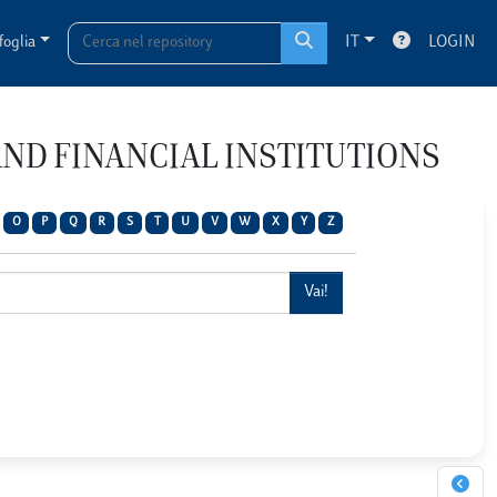
foglia
IT
LOGIN
 AND FINANCIAL INSTITUTIONS
O
P
Q
R
S
T
U
V
W
X
Y
Z