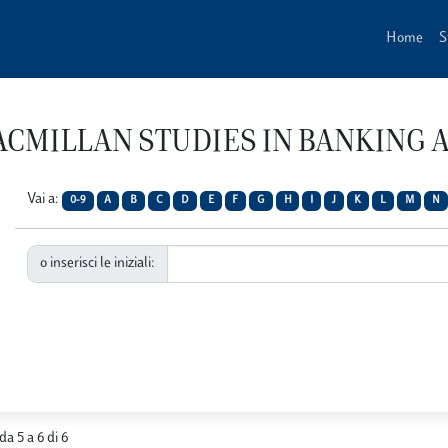
Home
S
 MACMILLAN STUDIES IN BANKING
Vai a:
0-9
A
B
C
D
E
F
G
H
I
J
K
L
M
N
o inserisci le iniziali:
da 5 a 6 di 6