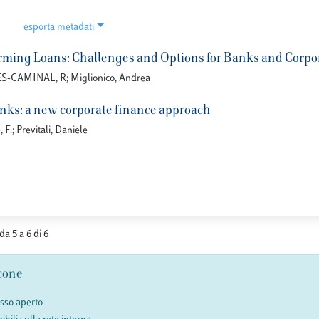
esporta metadati
ming Loans: Challenges and Options for Banks and Corpo
S-CAMINAL, R; Miglionico, Andrea
nks: a new corporate finance approach
F.; Previtali, Daniele
da 5 a 6 di 6
cone
esso aperto